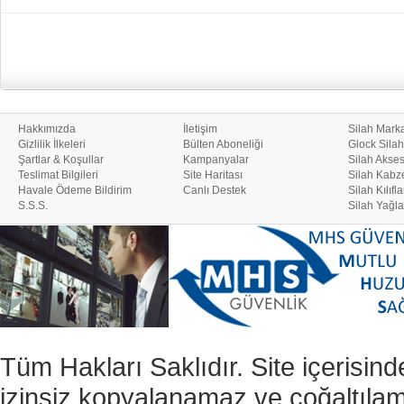
Hakkımızda
İletişim
Silah Marka
Gizlilik İlkeleri
Bülten Aboneliği
Glock Silah
Şartlar & Koşullar
Kampanyalar
Silah Akses
Teslimat Bilgileri
Site Haritası
Silah Kabze
Havale Ödeme Bildirim
Canlı Destek
Silah Kılıfla
S.S.S.
Silah Yağla
Tüm Hakları Saklıdır. Site içerisind
izinsiz kopyalanamaz ve çoğaltıla