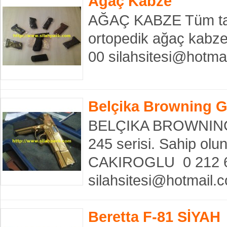
Ağaç Kabze
AĞAÇ KABZE Tüm taban
ortopedik ağaç kabz
00 silahsitesi@hotm
Belçika Browning G
BELÇIKA BROWNING
245 serisi. Sahip ol
CAKIROGLU 0 212 62
silahsitesi@hotmail
Beretta F-81 SİYAH