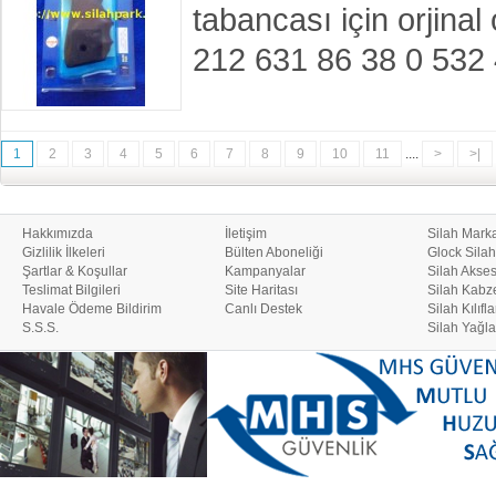
tabancası için orjina
212 631 86 38 0 532
1
2
3
4
5
6
7
8
9
10
11
....
>
>|
Hakkımızda
İletişim
Silah Marka
Gizlilik İlkeleri
Bülten Aboneliği
Glock Silah
Şartlar & Koşullar
Kampanyalar
Silah Akses
Teslimat Bilgileri
Site Haritası
Silah Kabze
Havale Ödeme Bildirim
Canlı Destek
Silah Kılıfla
S.S.S.
Silah Yağla