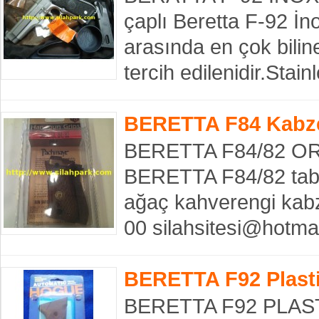
çaplı Beretta F-92 İn
arasında en çok bili
tercih edilenidir.Stai
BERETTA F84 Kabz
BERETTA F84/82 O
BERETTA F84/82 taban
ağaç kahverengi kab
00 silahsitesi@hotm
BERETTA F92 Plast
BERETTA F92 PLAS