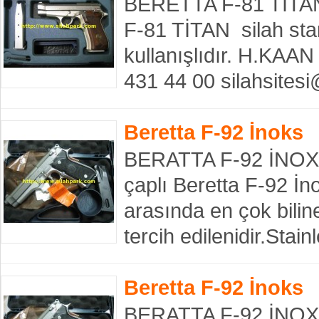
BERETTA F-81 TITAN 
F-81 TİTAN silah sta
kullanışlıdır. H.KA
431 44 00 silahsites
Beretta F-92 İnoks
BERATTA F-92 İNOXS 
çaplı Beretta F-92 İn
arasında en çok bili
tercih edilenidir.Stai
Beretta F-92 İnoks
BERATTA F-92 İNOXS 