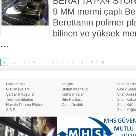
BERATTA PX4 STORM 
9 MM mermi çaplı Be
Berettanın polimer pl
bilinen ve yüksek mer
…
1
2
3
4
5
6
7
8
9
>
>|
Hakkımızda
İletişim
Silah Marka
Gizlilik İlkeleri
Bülten Aboneliği
Glock Silah
Şartlar & Koşullar
Kampanyalar
Silah Akses
Teslimat Bilgileri
Site Haritası
Silah Kabze
Havale Ödeme Bildirim
Canlı Destek
Silah Kılıfla
S.S.S.
Silah Yağla