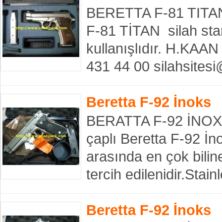
BERETTA F-81 TITAN 
F-81 TİTAN silah sta
kullanışlıdır. H.KA
431 44 00 silahsites
Beretta F-92 İnoks
BERATTA F-92 İNOXS 
çaplı Beretta F-92 İn
arasında en çok bili
tercih edilenidir.Stai
Beretta F-92 İnoks