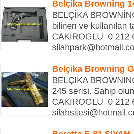
Belçika Browning 1
BELÇİKA BROWNİNG 14
bilinen ve kullanıla
CAKIROGLU 0 212 63
silahpark@hotmail.c
Belçika Browning G
BELÇIKA BROWNING
245 serisi. Sahip ol
CAKIROGLU 0 212 62
silahsitesi@hotmail
Beretta F-81 SİYAH