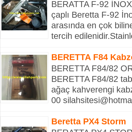
BERATTA F-92 İNOXS 
çaplı Beretta F-92 İn
arasında en çok bili
tercih edilenidir.Stai
BERETTA F84 Kabz
BERETTA F84/82 O
BERETTA F84/82 taban
ağaç kahverengi kab
00 silahsitesi@hotm
Beretta PX4 Storm