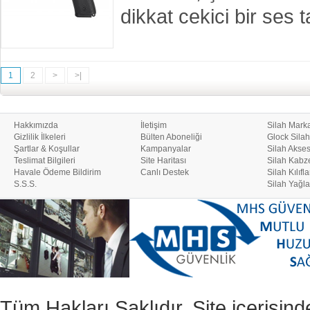
dikkat cekici bir se
1
2
>
>|
Hakkımızda
İletişim
Silah Marka
Gizlilik İlkeleri
Bülten Aboneliği
Glock Silah
Şartlar & Koşullar
Kampanyalar
Silah Akses
Teslimat Bilgileri
Site Haritası
Silah Kabze
Havale Ödeme Bildirim
Canlı Destek
Silah Kılıfla
S.S.S.
Silah Yağla
Tüm Hakları Saklıdır. Site içerisind