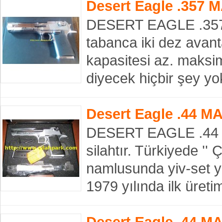
Desert Eagle .357 
DESERT EAGLE .357 
tabanca iki dez avantaj
kapasitesi az. maksi
diyecek hiçbir şey y
Desert Eagle .44 M
DESERT EAGLE .44 M
silahtır. Türkiyede '' Ç
namlusunda yiv-set yo
1979 yılında ilk üre
Desert Eagle .44 M