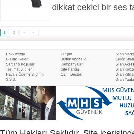
dikkat cekici bir se
1
2
>
>|
Hakkımızda
İletişim
Silah Marka
Gizlilik İlkeleri
Bülten Aboneliği
Glock Silah
Şartlar & Koşullar
Kampanyalar
Silah Akses
Teslimat Bilgileri
Site Haritası
Silah Kabze
Havale Ödeme Bildirim
Canlı Destek
Silah Kılıfla
S.S.S.
Silah Yağla
Tüm Hakları Saklıdır. Site içerisind