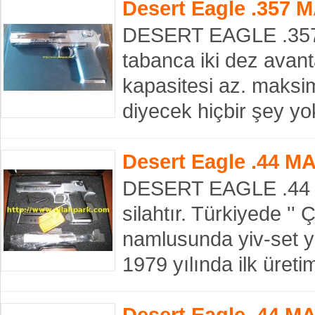
Desert Eagle .357 
DESERT EAGLE .357 
tabanca iki dez avantaj
kapasitesi az. maksi
diyecek hiçbir şey y
Desert Eagle .44 M
DESERT EAGLE .44 M
silahtır. Türkiyede '' Ç
namlusunda yiv-set yo
1979 yılında ilk üre
Desert Eagle .44 M