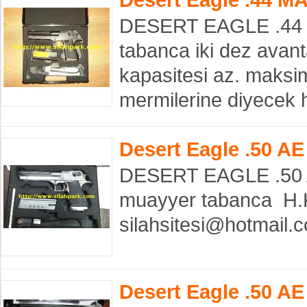
DESERT EAGLE .44 M
tabanca iki dez avantaj
kapasitesi az. maksi
mermilerine diyecek 
Desert Eagle .50 A
DESERT EAGLE .50 AE
muayyer tabanca H.
silahsitesi@hotmail
Desert Eagle .50 AE