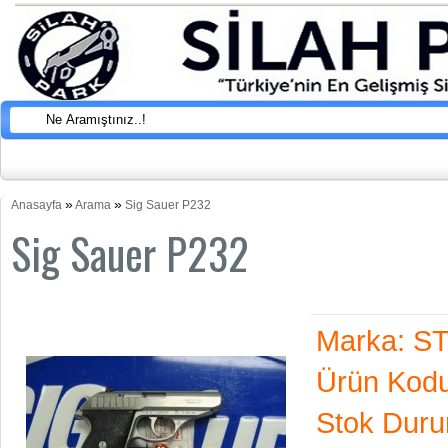
»
»
Anasayfa
Arama
Sig Sauer P232
Sig Sauer P232
Marka:
S
Ürün Kodu
Stok Dur