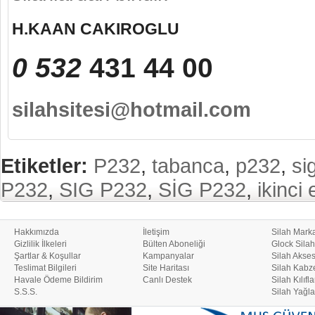
H.KAAN CAKIROGLU
0 532
431 44 00
silahsitesi@hotmail.com
Etiketler:
P232
,
tabanca
,
p232
,
si
P232
,
SIG P232
,
SİG P232
,
ikinci 
Hakkımızda
İletişim
Silah Marka
Gizlilik İlkeleri
Bülten Aboneliği
Glock Silah
Şartlar & Koşullar
Kampanyalar
Silah Akses
Teslimat Bilgileri
Site Haritası
Silah Kabze
Havale Ödeme Bildirim
Canlı Destek
Silah Kılıfla
S.S.S.
Silah Yağla