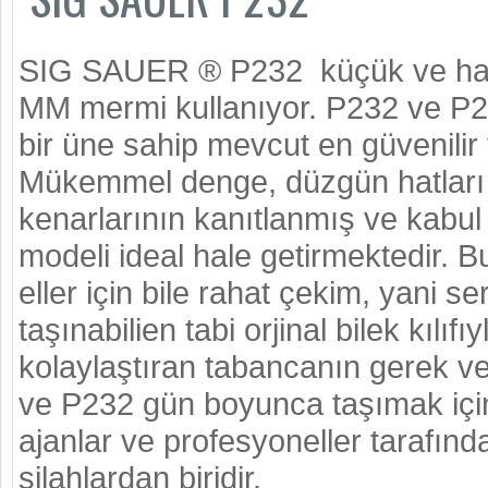
SIG
SAUER
®
P232
küçük ve haf
MM mermi kullanıyor.
P232 ve P
bir üne sahip
mevcut en
güvenilir
Mükemmel denge
, düzgün
hatları
kenarlarının
k
anıtlanmış ve kabul
modeli ideal hale getirmektedir
.
B
eller için bile
rahat çekim
, yani s
taşınabilien tabi orjinal bilek kılıfı
k
olaylaştıran
tabancanın gerek ve 
ve
P232
gün boyunca
taşımak için
ajanlar ve
profesyoneller
tarafınd
silahlardan biridir.