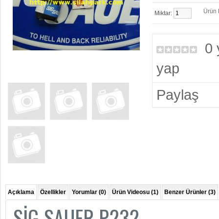
Ürün K
Miktar:
0
yap
Paylaş
Açıklama
Özellikler
Yorumlar (0)
Ürün Videosu (1)
Benzer Ürünler (3)
SİG SAUER P232