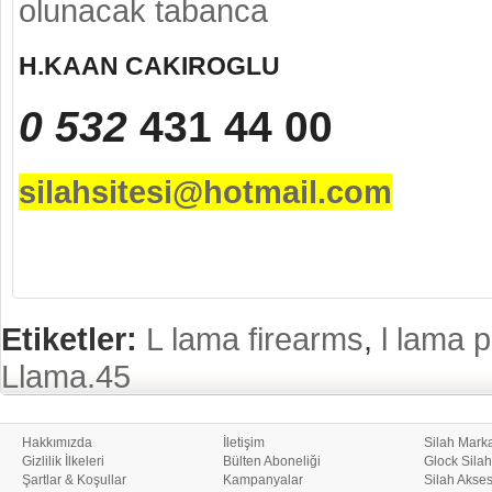
olunacak
tabanca
H.KAAN CAKIROGLU
0 532
431 44 00
silahsitesi@hotmail.com
Etiketler:
L lama firearms
,
l lama p
Llama.45
Hakkımızda
İletişim
Silah Marka
Gizlilik İlkeleri
Bülten Aboneliği
Glock Silah
Şartlar & Koşullar
Kampanyalar
Silah Akses