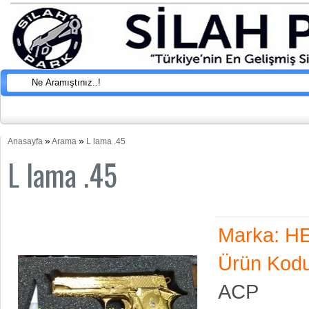
»
»
Anasayfa
Arama
L lama .45
L lama .45
Marka:
H
Ürün Kodu
ACP