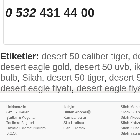
0 532
431 44 00
Etiketler:
desert 50 caliber tiger
,
d
desert eagle gold
,
desert 50 uvb
,
i
bulb
,
Silah
,
desert 50 tiger
,
desert 5
desert eagle fiyatı
,
desert eagle fiy
Hakkımızda
İletişim
Silah Marka
Gizlilik İlkeleri
Bülten Aboneliği
Glock Silah
Şartlar & Koşullar
Kampanyalar
Silah Akses
Teslimat Bilgileri
Site Haritası
Silah Kabze
Havale Ödeme Bildirim
Canlı Destek
Silah Kılıfla
S.S.S.
Silah Yağla